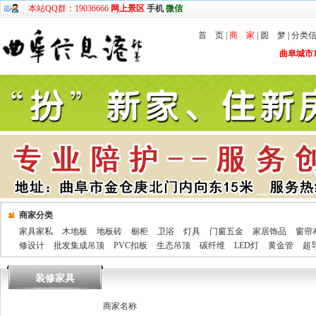
本站QQ群：19036666
网上景区
手机
微信
首 页
|
商 家
|
圆 梦
|
分类
曲阜城市1
商家分类
家具家私
木地板
地板砖
橱柜
卫浴
灯具
门窗五金
家居饰品
窗帘
修设计
批发集成吊顶
PVC扣板
生态吊顶
碳纤维
LED灯
黄金管
超
装修家具
商家名称