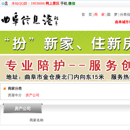
本站QQ群：19036666
网上景区
手机
微信
首 页
|
商 家
|
圆 梦
|
分类
曲阜城市1
商家分类
房屋中介
房产公司
房产公司
商家名称